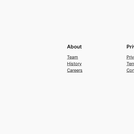
About
Pr
Team
Pri
History
Ter
Careers
Con