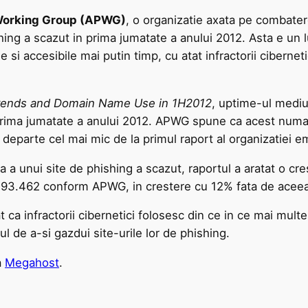
Working Group (APWG)
, o organizatie axata pe combatere
shing a scazut in prima jumatate a anului 2012. Asta e un 
i accesibile mai putin timp, cu atat infractorii cibernetic
Trends and Domain Name Use in 1H2012
, uptime-ul mediu 
 prima jumatate a anului 2012. APWG spune ca acest numa
de departe cel mai mic de la primul raport al organizatiei e
a a unui site de phishing a scazut, raportul a aratat o cre
n 93.462 conform APWG, in crestere cu 12% fata de aceeas
at ca infractorii cibernetici folosesc din ce in ce mai m
l de a-si gazdui site-urile lor de phishing.
a
Megahost
.