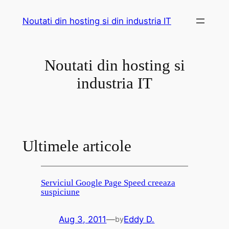
Skip
Noutati din hosting si din industria IT
to
content
Noutati din hosting si
industria IT
Ultimele articole
Serviciul Google Page Speed creeaza
suspiciune
Aug 3, 2011
—
Eddy D.
by