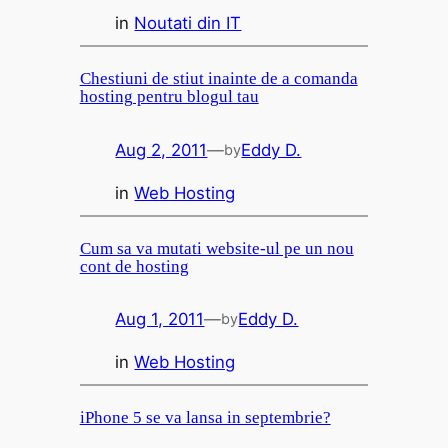
in
Noutati din IT
Chestiuni de stiut inainte de a comanda
hosting pentru blogul tau
Aug 2, 2011
—
Eddy D.
by
in
Web Hosting
Cum sa va mutati website-ul pe un nou
cont de hosting
Aug 1, 2011
—
Eddy D.
by
in
Web Hosting
iPhone 5 se va lansa in septembrie?